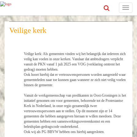
Toggle
navigat
Veilige kerk
Veilige kerk: Als gemeenten vinden wij het belangrijk dat iedereen zich
veilig kan voelen in onze kerken. Vandaar dat ambtsdragers verplicht
vanuit de PKN vanaf 1 juli 2025 een VOG (verklaring omtrent het
gedrag) moeten hebben.
Ook hoort hierbij dat er vertrouwenspersonen worden aangesteld waar
gemeenteleden naar toe kunnen gaan wanneer ze zich niet veilig voelen
binnen de gemeente.
Vanuit de werkgemeenschap van predikanten in Oost-Groningen is het
initiatief genomen om voor gemeenten, behorende tot de Protestantse
Kerk in Nederland, in onze regio gezamenlijk twee
vertrouwenspersonen aan te stellen. Op dit moment zijn er 14
gemeenten die hebben aangegeven hieraan te willen meedoen. Deze
gemeenten hebben een samenwerkingsovereenkomst en een
beleidsplan-gedragscode ondertekend.
Ook wij als PG BBVW hebben ons hierbij aangesloten.