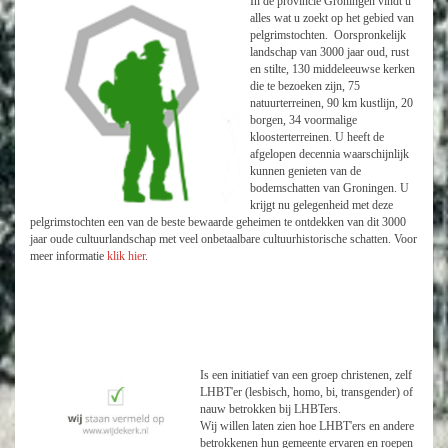
In de provincie Groningen vindt u
alles wat u zoekt op het gebied van
pelgrimstochten. Oorspronkelijk
landschap van 3000 jaar oud, rust
en stilte, 130 middeleeuwse kerken
die te bezoeken zijn, 75
natuurterreinen, 90 km kustlijn, 20
borgen, 34 voormalige
kloosterterreinen. U heeft de
afgelopen decennia waarschijnlijk
kunnen genieten van de
bodemschatten van Groningen. U
krijgt nu gelegenheid met deze
pelgrimstochten een van de beste bewaarde geheimen te ontdekken van dit 3000
jaar oude cultuurlandschap met veel onbetaalbare cultuurhistorische schatten. Voor
meer informatie
klik hier
.
Is een initiatief van een groep christenen, zelf
LHBT'er (lesbisch, homo, bi, transgender) of
nauw betrokken bij LHBTers.
Wij willen laten zien hoe LHBT'ers en andere
betrokkenen hun gemeente ervaren en roepen