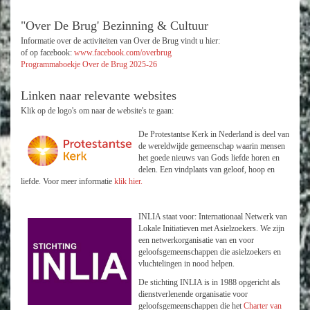
"Over De Brug' Bezinning & Cultuur
Informatie over de activiteiten van Over de Brug vindt u hier:
of op facebook:
www.facebook.com/overbrug
Programmaboekje Over de Brug 2025-26
Linken naar relevante websites
Klik op de logo's om naar de website's te gaan:
De Protestantse Kerk in Nederland is deel van
de wereldwijde gemeenschap waarin mensen
het goede nieuws van Gods liefde horen en
delen. Een vindplaats van geloof, hoop en
liefde. Voor meer informatie
klik hier.
INLIA staat voor: Internationaal Netwerk van
Lokale Initiatieven met Asielzoekers. We zijn
een netwerkorganisatie van en voor
geloofsgemeenschappen die asielzoekers en
vluchtelingen in nood helpen.
De stichting INLIA is in 1988 opgericht als
dienstverlenende organisatie voor
geloofsgemeenschappen die het
Charter van