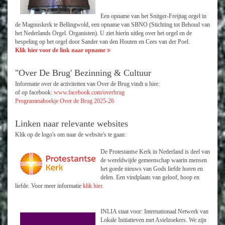
Een opname van het Snitger-Freijtag orgel in
de Magnuskerk te Bellingwold, een opname van SBNO (Stichting tot Behoud van
het Nederlands Orgel. Organisten). U ziet hierin uitleg over het orgel en de
bespeling op het orgel door Sander van den Houten en Cees van der Poel.
Klik hier voor de link naar opname
"Over De Brug' Bezinning & Cultuur
Informatie over de activiteiten van Over de Brug vindt u hier:
of op facebook:
www.facebook.com/overbrug
Programmaboekje Over de Brug 2025-26
Linken naar relevante websites
Klik op de logo's om naar de website's te gaan:
De Protestantse Kerk in Nederland is deel van
de wereldwijde gemeenschap waarin mensen
het goede nieuws van Gods liefde horen en
delen. Een vindplaats van geloof, hoop en
liefde. Voor meer informatie
klik hier.
INLIA staat voor: Internationaal Netwerk van
Lokale Initiatieven met Asielzoekers. We zijn