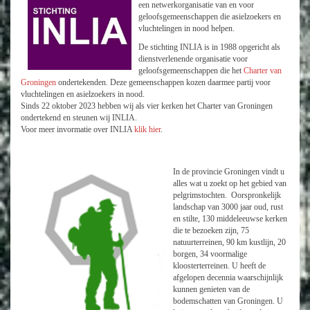
een netwerkorganisatie van en voor
geloofsgemeenschappen die asielzoekers en
vluchtelingen in nood helpen.
De stichting INLIA is in 1988 opgericht als
dienstverlenende organisatie voor
geloofsgemeenschappen die het
Charter van
Groningen
ondertekenden. Deze gemeenschappen kozen daarmee partij voor
vluchtelingen en asielzoekers in nood.
Sinds 22 oktober 2023 hebben wij als vier kerken het Charter van Groningen
ondertekend en steunen wij INLIA.
Voor meer invormatie over INLIA
klik hier
.
In de provincie Groningen vindt u
alles wat u zoekt op het gebied van
pelgrimstochten. Oorspronkelijk
landschap van 3000 jaar oud, rust
en stilte, 130 middeleeuwse kerken
die te bezoeken zijn, 75
natuurterreinen, 90 km kustlijn, 20
borgen, 34 voormalige
kloosterterreinen. U heeft de
afgelopen decennia waarschijnlijk
kunnen genieten van de
bodemschatten van Groningen. U