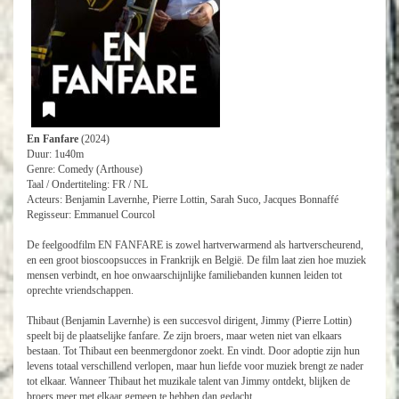
En Fanfare
(2024)
Duur: 1u40m
Genre: Comedy (Arthouse)
Taal / Ondertiteling: FR / NL
Acteurs: Benjamin Lavernhe, Pierre Lottin, Sarah Suco, Jacques Bonnaffé
Regisseur: Emmanuel Courcol
De feelgoodfilm EN FANFARE is zowel hartverwarmend als hartverscheurend,
en een groot bioscoopsucces in Frankrijk en België. De film laat zien hoe muziek
mensen verbindt, en hoe onwaarschijnlijke familiebanden kunnen leiden tot
oprechte vriendschappen.
Thibaut (Benjamin Lavernhe) is een succesvol dirigent, Jimmy (Pierre Lottin)
speelt bij de plaatselijke fanfare. Ze zijn broers, maar weten niet van elkaars
bestaan. Tot Thibaut een beenmergdonor zoekt. En vindt. Door adoptie zijn hun
levens totaal verschillend verlopen, maar hun liefde voor muziek brengt ze nader
tot elkaar. Wanneer Thibaut het muzikale talent van Jimmy ontdekt, blijken de
broers meer met elkaar gemeen te hebben dan gedacht.