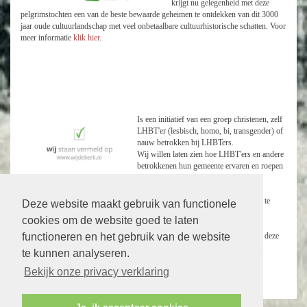
krijgt nu gelegenheid met deze
pelgrimstochten een van de beste bewaarde geheimen te ontdekken van dit 3000
jaar oude cultuurlandschap met veel onbetaalbare cultuurhistorische schatten. Voor
meer informatie
klik hier
.
Is een initiatief van een groep christenen, zelf
LHBT'er (lesbisch, homo, bi, transgender) of
nauw betrokken bij LHBTers.
Wij willen laten zien hoe LHBT'ers en andere
betrokkenen hun gemeente ervaren en roepen
mensen daarom op hun persoonlijke
ervaringen te delen.
Daarnaast roepen wij kerken op inzage te
Deze website maakt gebruik van functionele
geven in de mate waarin LHBT'ers als
cookies om de website goed te laten
volwaardig
functioneren en het gebruik van de website
gemeentelid worden geaccepteerd. Met deze
gegevens zetten wij kerken op de kaart.
te kunnen analyseren.
Voor meer informatie
klik hier
.
Bekijk onze privacy verklaring