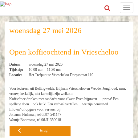
Toggle
navigat
woensdag 27 mei 2026
Open koffieochtend in Vriescheloo
Datum:
woensdag 27 mei 2026
Tijdstip:
10:00 uur - 11:30 uur
Locatie:
Het Trefpunt te Vriescheloo Dorpsstraat 119
Voor iedereen uit Bellingwolde, Blijham,Vriescheloo en Wedde. Jong, oud, man,
vrouw, kerkelijk, niet kerkelijk zijn welkom.
Koffie/thee drinken met aandacht voor elkaar. Even bijpraten…. prima! Een
spelletje doen…ook leuk! Een verhaal vertellen….we zijn benieuwd.
Info en/ of opgave voor vervoer bij:
Johanna Hulsman, tel 0597-541147
Woutje Boomsma, tel 06-51350018
terug