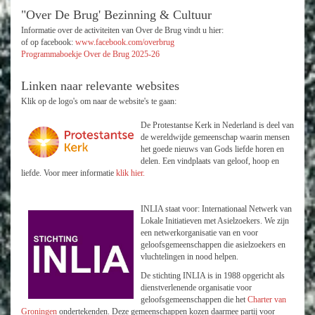
"Over De Brug' Bezinning & Cultuur
Informatie over de activiteiten van Over de Brug vindt u hier:
of op facebook:
www.facebook.com/overbrug
Programmaboekje Over de Brug 2025-26
Linken naar relevante websites
Klik op de logo's om naar de website's te gaan:
De Protestantse Kerk in Nederland is deel van
de wereldwijde gemeenschap waarin mensen
het goede nieuws van Gods liefde horen en
delen. Een vindplaats van geloof, hoop en
liefde. Voor meer informatie
klik hier.
INLIA staat voor: Internationaal Netwerk van
Lokale Initiatieven met Asielzoekers. We zijn
een netwerkorganisatie van en voor
geloofsgemeenschappen die asielzoekers en
vluchtelingen in nood helpen.
De stichting INLIA is in 1988 opgericht als
dienstverlenende organisatie voor
geloofsgemeenschappen die het
Charter van
Groningen
ondertekenden. Deze gemeenschappen kozen daarmee partij voor