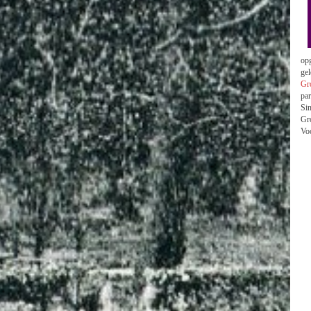
opg
ge
Gr
par
Sin
Gr
Vo