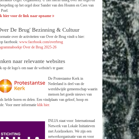
erlands Orgel. Organisten). U ziet hierin uitleg over het orgel en
bespeling op het orgel door Sander van den Houten en Cees van
 Poel.
ik hier voor de link naar opname
Over De Brug' Bezinning & Cultuur
ormatie over de activiteiten van Over de Brug vindt u hier:
 op facebook:
www.facebook.com/overbrug
ogrammaboekje Over de Brug 2025-26
inken naar relevante websites
k op de logo's om naar de website's te gaan:
De Protestantse Kerk in
Nederland is deel van de
wereldwijde gemeenschap waarin
mensen het goede nieuws van
s liefde horen en delen. Een vindplaats van geloof, hoop en
fde. Voor meer informatie
klik hier.
INLIA staat voor: Internationaal
Netwerk van Lokale Initiatieven
met Asielzoekers. We zijn een
netwerkorganisatie van en voor