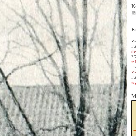
K
K
Via
PG
die
PG
in 
PG
Vri
PG
te 
M