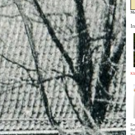
Ma
I
Kli
Een
Be