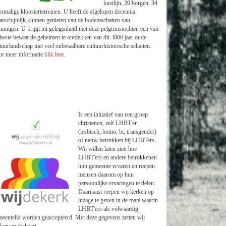
kustlijn, 20 borgen, 34
rmalige kloosterterreinen. U heeft de afgelopen decennia
arschijnlijk kunnen genieten van de bodemschatten van
ningen. U krijgt nu gelegenheid met deze pelgrimstochten een van
beste bewaarde geheimen te ontdekken van dit 3000 jaar oude
tuurlandschap met veel onbetaalbare cultuurhistorische schatten.
or meer informatie
klik hier
.
Is een initiatief van een groep
christenen, zelf LHBT'er
(lesbisch, homo, bi, transgender)
of nauw betrokken bij LHBTers.
Wij willen laten zien hoe
LHBT'ers en andere betrokkenen
hun gemeente ervaren en roepen
mensen daarom op hun
persoonlijke ervaringen te delen.
Daarnaast roepen wij kerken op
inzage te geven in de mate waarin
LHBT'ers als volwaardig
eentelid worden geaccepteerd. Met deze gegevens zetten wij