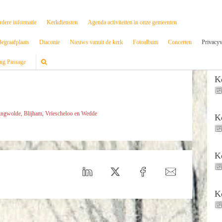
rdere informatie
Kerkdiensten
Agenda activiteiten in onze gemeenten
egraafplaats
Diaconie
Nieuws vanuit de kerk
Fotoalbum
Concerten
Privacyv
ng Passage
K
llingwolde, Blijham, Vriescheloo en Wedde
K
K
K