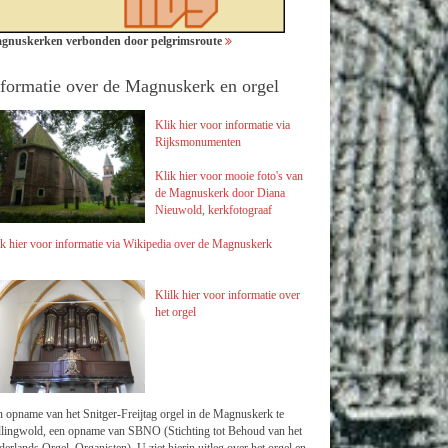
gnuskerken verbonden door pelgrimsroute
nformatie over de Magnuskerk en orgel
Klik hier voor informatie via
Rijksmonumenten
Klik hier voor mooie foto's van
de Magnuskerk door Diana
Nieuwold, kerkfotograaf
k hier voor informatie via Wikipedia over de Magnuskerk
Klilk hier voor
informatie over
het orgel
 opname van het Snitger-Freijtag orgel in de Magnuskerk te
llingwold, een opname van SBNO (Stichting tot Behoud van het