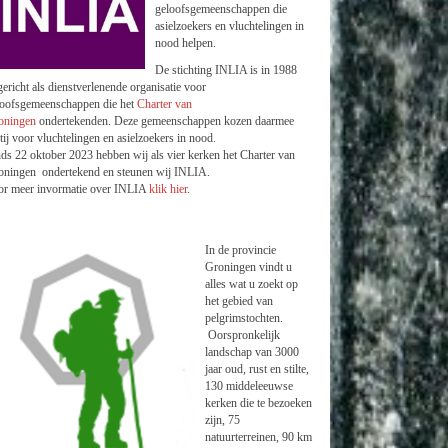
geloofsgemeenschappen die
asielzoekers en vluchtelingen in
nood helpen.
De stichting INLIA is in 1988
ericht als dienstverlenende organisatie voor
loofsgemeenschappen die het
Charter van
oningen
ondertekenden. Deze gemeenschappen kozen daarmee
tij voor vluchtelingen en asielzoekers in nood.
ds 22 oktober 2023 hebben wij als vier kerken het Charter van
oningen ondertekend en steunen wij INLIA.
or meer invormatie over INLIA
klik hier
.
In de provincie
Groningen vindt u
alles wat u zoekt op
het gebied van
pelgrimstochten.
Oorspronkelijk
landschap van 3000
jaar oud, rust en stilte,
130 middeleeuwse
kerken die te bezoeken
zijn, 75
natuurterreinen, 90 km