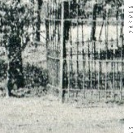
voo
wa
Gro
de 
cul
Vo
gem